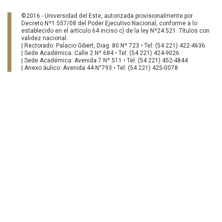
©2016 - Universidad del Este, autorizada provisionalmente por
Decreto Nº1.557/08 del Poder Ejecutivo Nacional, conforme a lo
establecido en el artículo 64 inciso c) de la ley Nº24.521. Títulos con
validez nacional.
| Rectorado: Palacio Gibert, Diag. 80 Nº 723 • Tel: (54 221) 422-4636
| Sede Académica: Calle 2 Nº 684 • Tel: (54 221) 424-9026
| Sede Académica: Avenida 7 Nº 511 • Tel: (54 221) 452-4844
| Anexo áulico: Avenida 44 N°793 • Tel: (54 221) 425-0078