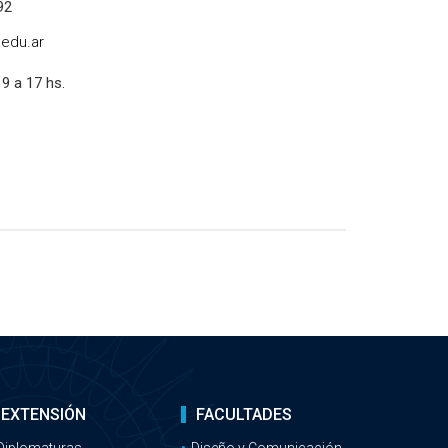
92
edu.ar
 9 a 17 hs.
EXTENSIÓN
FACULTADES