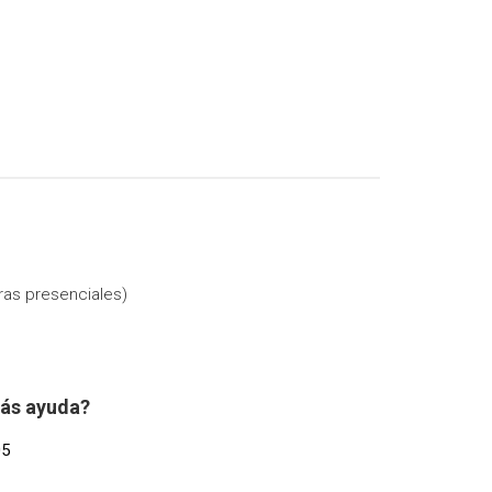
ras presenciales)
tás ayuda?
05