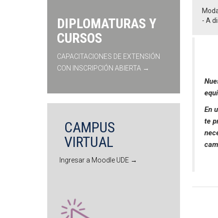
Moda
DIPLOMATURAS Y
- A d
CURSOS
CAPACITACIONES DE EXTENSIÓN
CON INSCRIPCIÓN ABIERTA →
Nues
equi
En u
te p
CAMPUS
nece
VIRTUAL
cam
Ingresar a Moodle UDE →