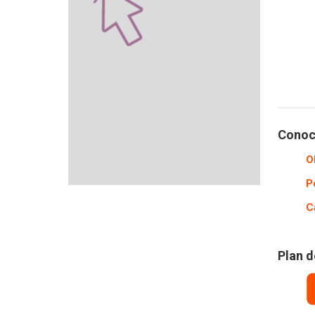
Conocé
O
P
C
Plan d