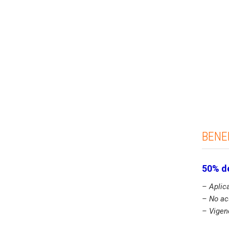
BENE
50% de
– Aplica
– No ac
– Vigen