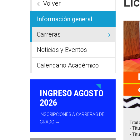
Lic
Volver
Información general
Carreras
Noticias y Eventos
Calendario Académico
INGRESO AGOSTO
2026
INSCRIPCIONES A CARRERAS DE
GRADO →
Títul
- Tít
- Tít