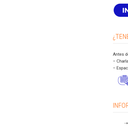
¿TEN
Antes de
– Charl
– Espac
INFO
⇢