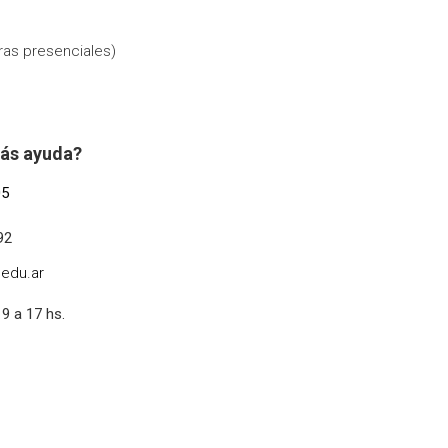
ras presenciales)
tás ayuda?
05
92
edu.ar
 9 a 17 hs.