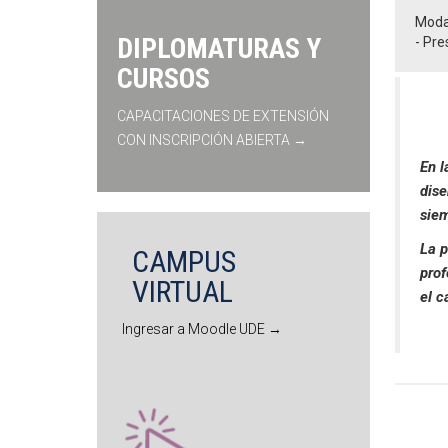
Moda
DIPLOMATURAS Y
- Pre
CURSOS
CAPACITACIONES DE EXTENSIÓN
CON INSCRIPCIÓN ABIERTA →
En l
dise
siem
La p
CAMPUS
prof
VIRTUAL
el c
Ingresar a Moodle UDE →