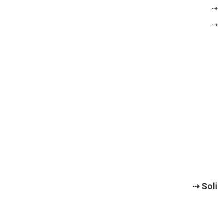
⇢
⇢
⇢ Soli