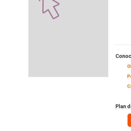
Conocé
O
P
C
Plan d