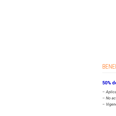
BENE
50% de
– Aplic
– No ac
– Vigen