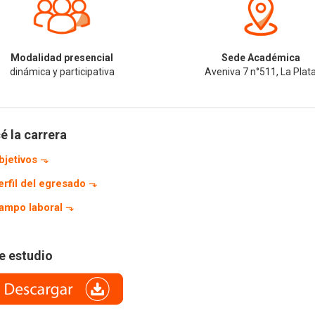
Modalidad presencial
Sede Académica
dinámica y participativa
Aveniva 7 n°511, La Plat
 la carrera
bjetivos
⬎
erfil del egresado
⬎
ampo laboral
⬎
e estudio