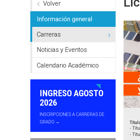
Li
Volver
Información general
Carreras
Noticias y Eventos
Calendario Académico
INGRESO AGOSTO
2026
INSCRIPCIONES A CARRERAS DE
GRADO →
Títul
- Tít
- Tít