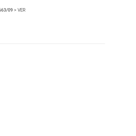
 663/09
> VER