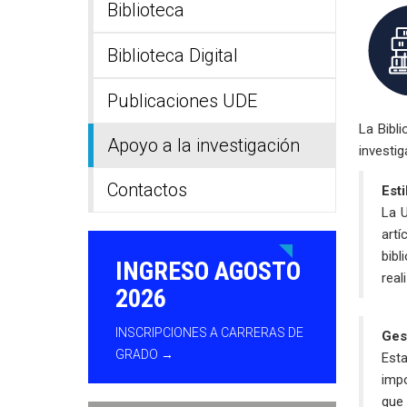
Biblioteca
Biblioteca Digital
Publicaciones UDE
La Bibli
Apoyo a la investigación
investig
Contactos
Esti
La U
artí
bibl
INGRESO AGOSTO
real
2026
INSCRIPCIONES A CARRERAS DE
Ges
GRADO →
Esta
impo
que 