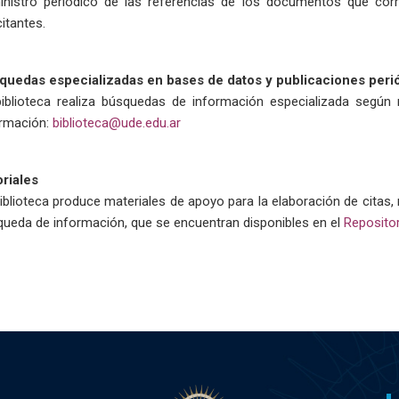
inistro periódico de las referencias de los documentos que cor
citantes.
quedas especializadas en bases de datos y publicaciones perió
iblioteca realiza
búsquedas de información especializada según r
ormación:
biblioteca@ude.edu.ar
riales
iblioteca produce materiales de apoyo para la elaboración de citas, r
ueda de información, que se encuentran disponibles en el
Repositor