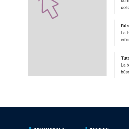
sum
soli
Bús
La b
inf
Tuto
La b
búsq