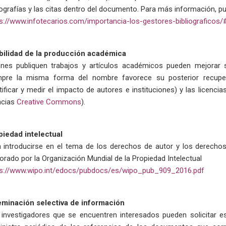
iografías y las citas dentro del documento. Para más información, pu
s://www.infotecarios.com/importancia-los-gestores-bibliografico
ibilidad de la producción académica
nes publiquen trabajos y artículos académicos pueden mejorar su
pre la misma forma del nombre favorece su posterior recuperació
tificar y medir el impacto de autores e instituciones) y las licenc
ncias
Creative Commons
).
piedad intelectual
a introducirse en el tema de los derechos de autor y los derech
orado por la Organización Mundial de la Propiedad Intelectual
ps://www.wipo.int/edocs/pubdocs/es/wipo_pub_909_2016.pdf
eminación selectiva de información
investigadores que se encuentren interesados pueden solicitar e