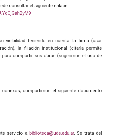
ede consultar el siguiente enlace:
s/#.YqOjGahByM9
 visibilidad teniendo en cuenta: la firma (usar
n), la filiación institucional (citarla permite
ias para compartir sus obras (sugerimos el uso de
os conexos, compartimos el siguiente documento
ste servicio a
biblioteca@ude.edu.ar
. Se trata del