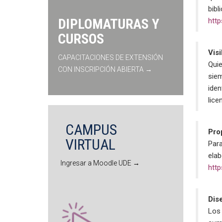
bibl
DIPLOMATURAS Y
http
CURSOS
Vis
CAPACITACIONES DE EXTENSIÓN
Quie
CON INSCRIPCIÓN ABIERTA →
siem
iden
lice
CAMPUS
Pro
VIRTUAL
Par
elab
Ingresar a Moodle UDE →
htt
Dis
Los 