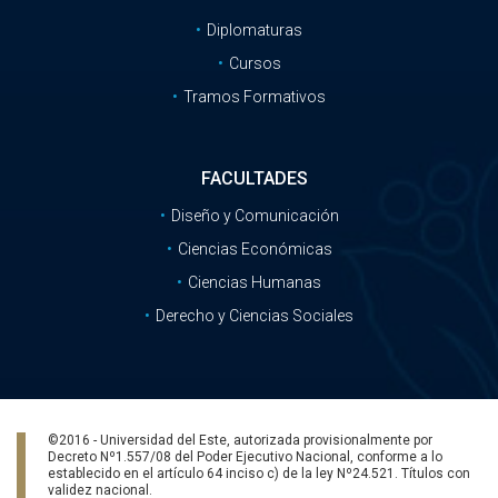
Diplomaturas
Cursos
Tramos Formativos
FACULTADES
Diseño y Comunicación
Ciencias Económicas
Ciencias Humanas
Derecho y Ciencias Sociales
©2016 - Universidad del Este, autorizada provisionalmente por
Decreto Nº1.557/08 del Poder Ejecutivo Nacional, conforme a lo
establecido en el artículo 64 inciso c) de la ley Nº24.521. Títulos con
validez nacional.