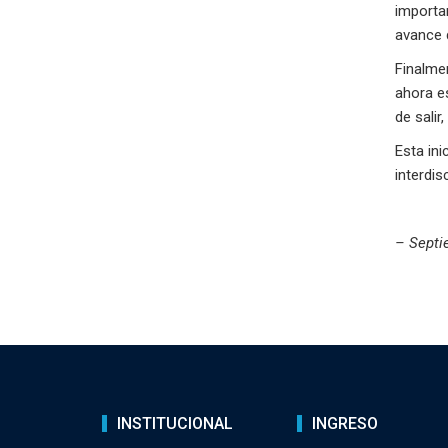
importan
avance d
Finalme
ahora es
de salir
Esta ini
interdis
– Septi
INSTITUCIONAL
INGRESO