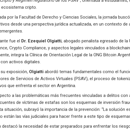
 Cripto y Régimen regulatorio de los PSAV”
, orientada a estudiantes,
l ecosistema cripto.
da por la Facultad de Derecho y Ciencias Sociales, la jornada buscó i
tivos desde una perspectiva jurídica actualizada, en un contexto de
 emergentes.
tante fue el
Dr. Ezequiel Olgiatti
, abogado penalista egresado de la 
nce, Crypto Compliance, y aspectos legales vinculados a blockchain,
nte, integra la Clínica de Orientación Legal de la ONG Bitcoin Argent
con activos digitales.
 su exposición,
Olgiatti
abordó temas fundamentales como el funciona
res de Servicios de Activos Virtuales (PSAV), el proceso de tokeniz
vos que enfrenta el sector en Argentina.
ecto a las problemáticas más frecuentes vinculadas a delitos con ac
cuentes de víctimas de estafas son los esquemas de inversión fra
a situación, subrayó la importancia de la prevención: “La solución e
 están las vías judiciales para hacer frente a este tipo de esquema
destacó la necesidad de estar preparados para enfrentar los riesgos