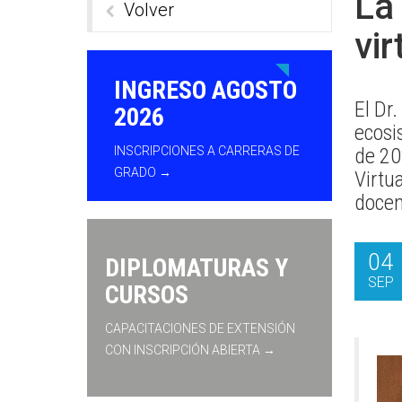
La
Volver
vir
INGRESO AGOSTO
El Dr.
2026
ecosi
INSCRIPCIONES A CARRERAS DE
de 202
GRADO →
Virtua
docen
04
DIPLOMATURAS Y
SEP
CURSOS
CAPACITACIONES DE EXTENSIÓN
CON INSCRIPCIÓN ABIERTA →