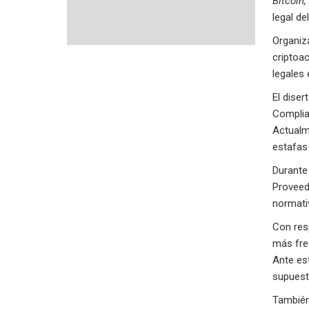
Bitcoin,
legal de
Organiza
criptoac
legales
El diser
Complia
Actualme
estafas 
Durante
Proveedo
normati
Con resp
más fre
Ante est
supuesto
También 