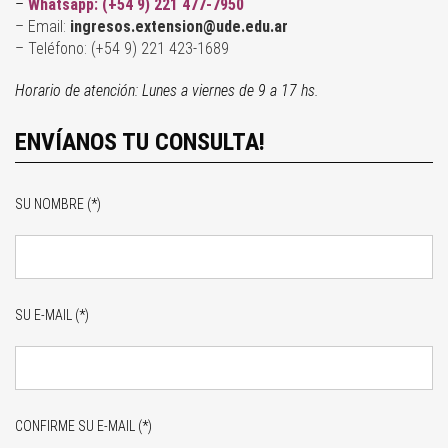
–
Whatsapp:
(+54 9) 221 477-7950
– Email:
ingresos.extension@ude.edu.ar
– Te
léfono: (+54 9) 221 423-1689
Horario de atención: Lunes a viernes de 9 a 17 hs.
ENVÍANOS TU CONSULTA!
SU NOMBRE (*)
SU E-MAIL (*)
CONFIRME SU E-MAIL (*)